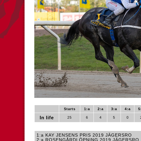
Starts
1:a
2:a
3:a
4:a
5
In life
25
6
4
5
0
1:a KAY JENSENS PRIS 2019 JÄGERSRO
2:a ROSENGÅRDLÖPNING 2019 JÄGERSRO