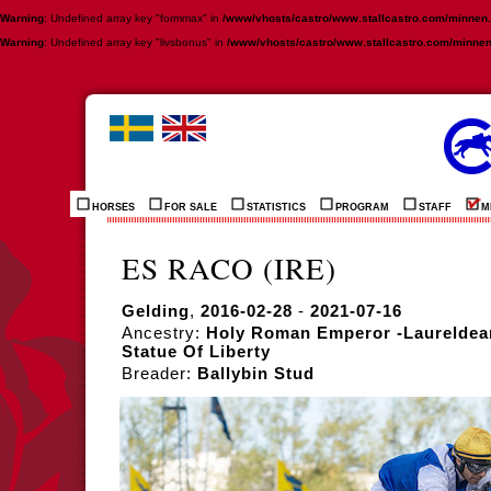
Warning
: Undefined array key "formmax" in
/www/vhosts/castro/www.stallcastro.com/minnen
Warning
: Undefined array key "livsbonus" in
/www/vhosts/castro/www.stallcastro.com/minne
HORSES
FOR SALE
STATISTICS
PROGRAM
STAFF
M
ES RACO (IRE)
Gelding
,
2016-02-28
-
2021-07-16
Ancestry:
Holy Roman Emperor -Laureldea
Statue Of Liberty
Breader:
Ballybin Stud