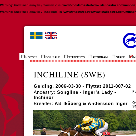
Warning
: Undefined array key "formmax" in
/www/vhosts/castro/www.stallcastro.com/minnen
Warning
: Undefined array key "livsbonus" in
/www/vhosts/castro/www.stallcastro.com/minne
HORSES
FOR SALE
STATISTICS
PROGRAM
STAFF
M
INCHILINE (SWE)
Gelding
,
2006-03-30
-
Flyttat 2011-007-02
Ancestry:
Songline - Inger's Lady -
F
Inchinor
Breader:
AB Ikåberg & Andersson Inger
O
S