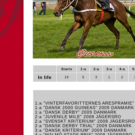
Starts
1:a
2:a
3:a
4:a
5
In life
19
5
3
1
2
1:a "VINTERFAVORITTERNES ARESPRAMIE"
1:a "DANSK 2000 GUINEAS" 2009 DANMARK
1:a "DANSK DERBY" 2009 DANMARK
2:a "JUVENILE MILE" 2008 JÄGERSRO
2:a "SVENSKT KRITERIUM" 2008 JÄGERSRO
2:a "DANSK DERBY TRIAL" 2009 DANMARK
3:a "DANSK KRITERIUM" 2009 DANMARK
4:a "MALMÖ STADS PRIS" 2008 JÄGERSRO