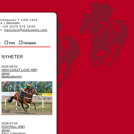
formsgatan 7 LGH 1303
48 LIMHAMN
: +46 (0)70 576 2634
st:
francisco@stallcastro.com
R
TIPS
TRÄNING
NYHETER
2026-08-02
HIGH COAST LOVE (IRE)
vinner
Maidenlöpning
2026-07-03
FOOTFALL (IRE)
vinner
Klass 2 Handicap