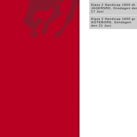
Klass 2 Handicap 1600 dt.
JÄGERSRO, Onsdagen de
17 Juni
Klass 2 Handicap 1600 gr.
GÖTEBORG, Söndagen
den 21 Juni