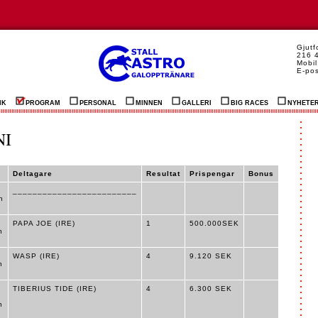
Gjut
216 
Mobil
E-po
IK
PROGRAM
PERSONAL
MINNEN
GALLERI
BIG RACES
NYHETE
NI
Deltagare
Resultat
Prispengar
Bonus
_________________________
n
PAPA JOE (IRE)
1
500.000SEK
n
WASP (IRE)
4
9.120 SEK
n
TIBERIUS TIDE (IRE)
4
6.300 SEK
n