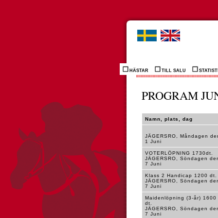
HÄSTAR
TILL SALU
STATIST
PROGRAM JU
Namn, plats, dag
JÄGERSRO, Måndagen de
1 Juni
VOTERLÖPNING 1730dt.
JÄGERSRO, Söndagen de
7 Juni
Klass 2 Handicap 1200 dt.
JÄGERSRO, Söndagen de
7 Juni
Maidenlöpning (3-år) 1600
dt.
JÄGERSRO, Söndagen de
7 Juni