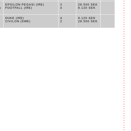
EPSILON PEGASI (IRE)
2
28.500 SEK
n
FOOTFALL (IRE)
4
9.120 SEK
DUKE (IRE)
4
9.120 SEK
CIVILON (SWE)
2
28.500 SEK