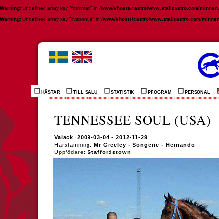
Warning
: Undefined array key "formmax" in
/www/vhosts/castro/www.stallcastro.com/minnen
Warning
: Undefined array key "livsbonus" in
/www/vhosts/castro/www.stallcastro.com/minne
HÄSTAR
TILL SALU
STATISTIK
PROGRAM
PERSONAL
TENNESSEE SOUL (USA)
Valack
,
2009-03-04
-
2012-11-29
Härstamning:
Mr Greeley - Songerie - Hernando
Uppfödare:
Staffordstown