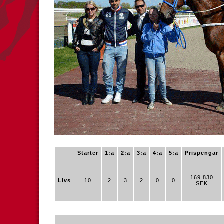
Starter
1:a
2:a
3:a
4:a
5:a
Prispengar
169 830
Livs
10
2
3
2
0
0
SEK