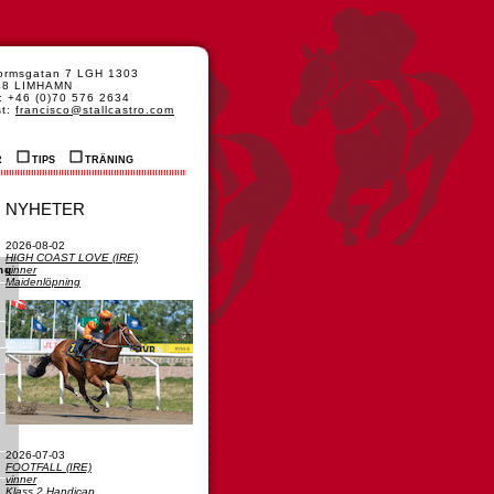
formsgatan 7 LGH 1303
48 LIMHAMN
: +46 (0)70 576 2634
st:
francisco@stallcastro.com
R
TIPS
TRÄNING
NYHETER
2026-08-02
HIGH COAST LOVE (IRE)
vinner
ng
Maidenlöpning
2026-07-03
FOOTFALL (IRE)
vinner
Klass 2 Handicap