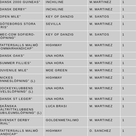
"DANSK 2000 GUINEAS"
INCHILINE
M.MARTINEZ
1
"DANSK DERBY"
INCHILINE
M. MARTINEZ
1
"OPEN MILE"
KEY OF DANZIG
M. SANTOS
1
"GÖTEBORGS STORA
SEVILLA
M. MARTINEZ
1
PRIS"
"MEC-COM SOFIERO-
KEY OF DANZIG
M. SANTOS
1
LÖPNING"
"TATTERSALLS MALMÖ
HIGHWAY
M. MARTINEZ
1
SOMMARHANDICAP"
"DANSK OAKS"
UNA HORA
M. MARTINEZ
1
"SUMMER FILLIES"
UNA HORA
M. MARTINEZ
1
"JUVENILE MILE"
MOE GREEN
M. MARTINEZ
1
"NICKES
HIGHWAY
M. MARTINEZ
1
MINNESLÖPNING" (L)
"JOCKEYKLUBBENS
UNA HORA
M. MARTINEZ
1
AVELSLÖPNING" (L)
"DANSK ST LEGER"
UNA HORA
M. MARTINEZ
1
"SKÅNSKA
LUCA BRASI
M. MARTINEZ
1
FÄLTRITTKLUBBENS
JUBILEUMSLÖPNING" (L)
"SVENSKT DERBY
GOLDENMETALIMO
M. MARTINEZ
1
TRIAL"
"TATTERSALLS MALMÖ
HIGHWAY
D. SANCHEZ
1
HANDICAP"