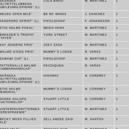
"SKÅNSKA
LUCA BRASI
M. MARTINEZ
1
FÄLTRITTKLUBBENS
JUBILEUMSLÖPNING" (L)
"NEUSS OPEN MILE"
BE MY WINGS
J. SANCHEZ
1
"JÄGERSRO SPRINT" (L)
PIPOLDCHAP
F. JOHANSSON
1
"STIG HOLMS POKAL"
MEDIA HORA
M. MARTINEZ
1
"BREEDER´S TROPHY
YORK STREET
M. MARTINEZ
1
STAYER"
"KAY JENSENS PRIS"
JOEY ZASA
M. MARTINEZ
1
"MALMÖ STADS PRIS"
MUMMY´S LODGE
R. VARAS
1
"ZAWAWI CUP" (L)
PIPOLDCHAP
M. MARTINEZ
1
"TATTERSALLS MALMÖ
PECOIQUEN
R. VARAS
1
SOMMARHANDICAP"
"SKÅNSKA
HIGHWAY
N. CORDREY
1
FÄLTRITTKLUBBENS
JUBILEUMSLÖPNING" (L)
"STIG HOLMS
MUMMY´S LODGE
N. CORDREY
1
MEMORIAL"
"DANSK GALOPS
STUART LITTLE
N. CORDREY
1
AUKTIONSLOP"
"VINTERFAVORITTERNES
STUART LITTLE
M. MARTINEZ
1
AERESPRAEMIE"
"BECKY MOSS FILLIES
ZELL AMZEE ZAID
M. SANTOS
1
MILE"