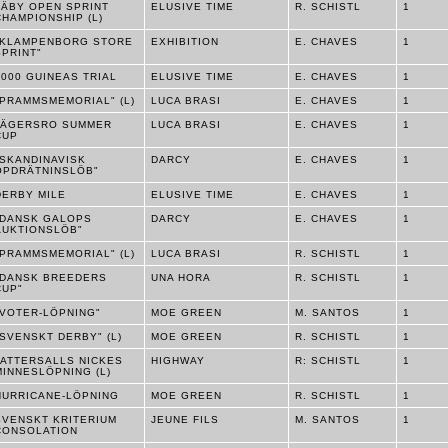
TÄBY OPEN SPRINT
ELUSIVE TIME
R. SCHISTL
1
CHAMPIONSHIP (L)
"KLAMPENBORG STORE
EXHIBITION
E. CHAVES
1
SPRINT"
2000 GUINEAS TRIAL
ELUSIVE TIME
E. CHAVES
1
"PRAMMSMEMORIAL" (L)
LUCA BRASI
E. CHAVES
1
JÄGERSRO SUMMER
LUCA BRASI
E. CHAVES
1
CUP
"SKANDINAVISK
DARCY
E. CHAVES
1
OPDRÄTNINSLÖB"
DERBY MILE
ELUSIVE TIME
E. CHAVES
1
"DANSK GALOPS
DARCY
E. CHAVES
1
AUKTIONSLÖB"
"PRAMMSMEMORIAL" (L)
LUCA BRASI
R. SCHISTL
1
"DANSK BREEDERS
UNA HORA
R. SCHISTL
1
CUP"
"VOTER-LÖPNING"
MOE GREEN
M. SANTOS
1
"SVENSKT DERBY" (L)
MOE GREEN
R. SCHISTL
1
TATTERSALLS NICKES
HIGHWAY
R: SCHISTL
1
MINNESLÖPNING (L)
HURRICANE-LÖPNING
MOE GREEN
R. SCHISTL
1
SVENSKT KRITERIUM
JEUNE FILS
M. SANTOS
1
CONSOLATION