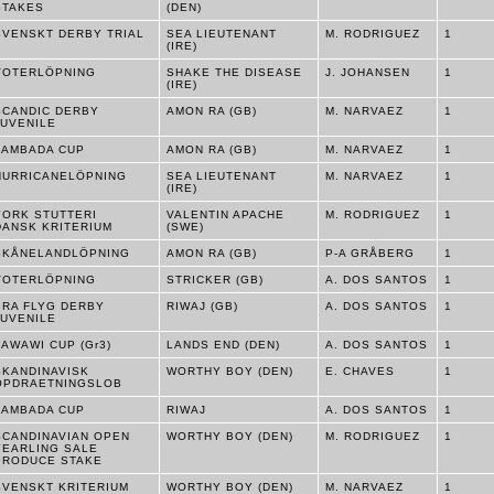
STAKES
(DEN)
SVENSKT DERBY TRIAL
SEA LIEUTENANT
M. RODRIGUEZ
1
(IRE)
VOTERLÖPNING
SHAKE THE DISEASE
J. JOHANSEN
1
(IRE)
SCANDIC DERBY
AMON RA (GB)
M. NARVAEZ
1
JUVENILE
LAMBADA CUP
AMON RA (GB)
M. NARVAEZ
1
HURRICANELÖPNING
SEA LIEUTENANT
M. NARVAEZ
1
(IRE)
YORK STUTTERI
VALENTIN APACHE
M. RODRIGUEZ
1
DANSK KRITERIUM
(SWE)
SKÅNELANDLÖPNING
AMON RA (GB)
P-A GRÅBERG
1
VOTERLÖPNING
STRICKER (GB)
A. DOS SANTOS
1
BRA FLYG DERBY
RIWAJ (GB)
A. DOS SANTOS
1
JUVENILE
ZAWAWI CUP (Gr3)
LANDS END (DEN)
A. DOS SANTOS
1
SKANDINAVISK
WORTHY BOY (DEN)
E. CHAVES
1
OPDRAETNINGSLOB
LAMBADA CUP
RIWAJ
A. DOS SANTOS
1
SCANDINAVIAN OPEN
WORTHY BOY (DEN)
M. RODRIGUEZ
1
YEARLING SALE
PRODUCE STAKE
SVENSKT KRITERIUM
WORTHY BOY (DEN)
M. NARVAEZ
1