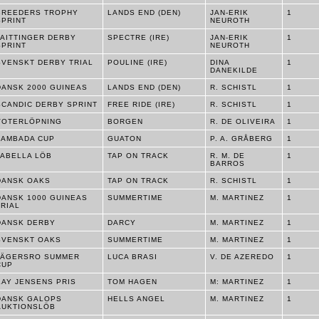
BREEDERS TROPHY
LANDS END (DEN)
JAN-ERIK
1
SPRINT
NEUROTH
TAITTINGER DERBY
SPECTRE (IRE)
JAN-ERIK
1
SPRINT
NEUROTH
SVENSKT DERBY TRIAL
POULINE (IRE)
DINA
1
DANEKILDE
DANSK 2000 GUINEAS
LANDS END (DEN)
R. SCHISTL
1
SCANDIC DERBY SPRINT
FREE RIDE (IRE)
R. SCHISTL
1
VOTERLÖPNING
BORGEN
R. DE OLIVEIRA
1
LAMBADA CUP
GUATON
P. A. GRÅBERG
1
FABELLA LÖB
TAP ON TRACK
R. M. DE
1
BARROS
DANSK OAKS
TAP ON TRACK
R. SCHISTL
1
DANSK 1000 GUINEAS
SUMMERTIME
M. MARTINEZ
1
TRIAL
DANSK DERBY
DARCY
M. MARTINEZ
1
SVENSKT OAKS
SUMMERTIME
M. MARTINEZ
1
JÄGERSRO SUMMER
LUCA BRASI
V. DE AZEREDO
1
CUP
KAY JENSENS PRIS
TOM HAGEN
M: MARTINEZ
1
DANSK GALOPS
HELLS ANGEL
M. MARTINEZ
1
AUKTIONSLÖB