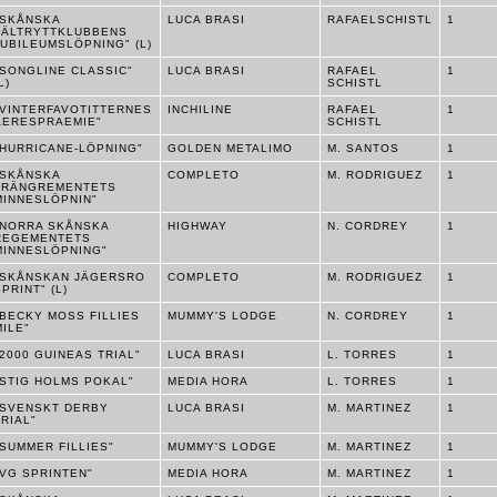
"SKÅNSKA
LUCA BRASI
RAFAELSCHISTL
1
FÄLTRYTTKLUBBENS
JUBILEUMSLÖPNING" (L)
"SONGLINE CLASSIC"
LUCA BRASI
RAFAEL
1
L)
SCHISTL
"VINTERFAVOTITTERNES
INCHILINE
RAFAEL
1
AERESPRAEMIE"
SCHISTL
"HURRICANE-LÖPNING"
GOLDEN METALIMO
M. SANTOS
1
"SKÅNSKA
COMPLETO
M. RODRIGUEZ
1
TRÄNGREMENTETS
MINNESLÖPNIN"
"NORRA SKÅNSKA
HIGHWAY
N. CORDREY
1
REGEMENTETS
MINNESLÖPNING"
"SKÅNSKAN JÄGERSRO
COMPLETO
M. RODRIGUEZ
1
SPRINT" (L)
"BECKY MOSS FILLIES
MUMMY'S LODGE
N. CORDREY
1
MILE"
"2000 GUINEAS TRIAL"
LUCA BRASI
L. TORRES
1
"STIG HOLMS POKAL"
MEDIA HORA
L. TORRES
1
"SVENSKT DERBY
LUCA BRASI
M. MARTINEZ
1
TRIAL"
"SUMMER FILLIES"
MUMMY'S LODGE
M. MARTINEZ
1
"VG SPRINTEN"
MEDIA HORA
M. MARTINEZ
1