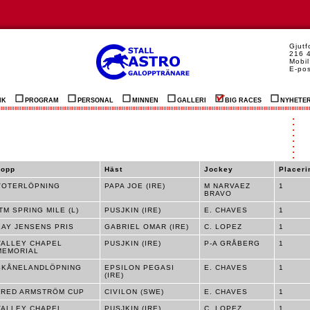
Gjut
216 
Mobil
E-po
IK
PROGRAM
PERSONAL
MINNEN
GALLERI
BIG RACES
NYHETE
Lopp
Häst
Jockey
Placeri
VOTERLÖPNING
PAPA JOE (IRE)
M NARVAEZ
1
BRAVO
ITM SPRING MILE (L)
PUSJKIN (IRE)
E. CHAVES
1
KAY JENSENS PRIS
GABRIEL OMAR (IRE)
C. LOPEZ
1
VALLEY CHAPEL
PUSJKIN (IRE)
P-A GRÅBERG
1
MEMORIAL
SKÅNELANDLÖPNING
EPSILON PEGASI
E. CHAVES
1
(IRE)
FRED ARMSTRÖM CUP
CIVILON (SWE)
E. CHAVES
1
VALLEY CHAPEL
PUSJKIN (IRE)
C. LOPEZ
1