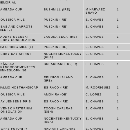
MEMORIAL
LAMBADA CUP
BUSHMILL (IRE)
M NARVAEZ
1
BRAVO
ROUSSICA MILE
PUSJKIN (IRE)
E. CHAVES
1
PEAS AND CARROTS
PUSJKIN (IRE)
E. CHAVES
1
ILE (L)
PADDYS SVENSKT
LAGUNA SECA (IRE)
E. CHAVES
1
DERBY CONSOLATION
ITM SPRING MILE (L)
PUSJKIN (IRE)
E. CHAVES
1
DERBY DAY SPRINT
NOCENTSINKENTUCKY
E. CHAVES
1
(USA)
SKÅNSKA
BREAKDANCER (FR)
E. CHAVES
1
TRÄNGREGEMENTETS
MINNESLÖPNING
LAMBADA CUP
REUNION ISLAND
E. CHAVES
1
(IRE)
MALMÖ HÖSTHANDICAP
ES RACO (IRE)
M. RODRIGUEZ
1
ROUSSICA MILE
AMON RA (GB)
C. LOPEZ
1
KAY JENSENS PRIS
ES RACO (IRE)
E. CHAVES
1
SVENSK KRITERIUM
TOOSH CARLRAS
E. CHAVES
1
CONSOLATION
(DEN)
LAMBADA CUP
NOCENTSINKENTUCKY
E. CHAVES
1
(USA)
GOFFS FUTURITY
RADIANT CARLRAS
E. CHAVES
1