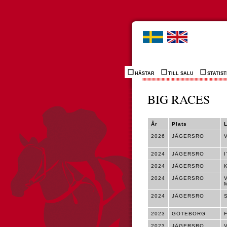
HÄSTAR
TILL SALU
STATIST
BIG RACES
År
Plats
2026
JÄGERSRO
2024
JÄGERSRO
2024
JÄGERSRO
2024
JÄGERSRO
2024
JÄGERSRO
2023
GÖTEBORG
2023
JÄGERSRO