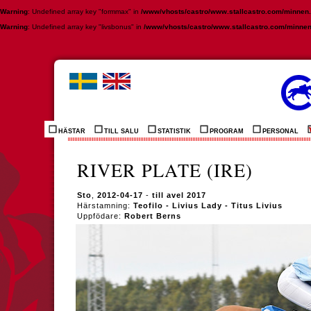
Warning
: Undefined array key "formmax" in
/www/vhosts/castro/www.stallcastro.com/minnen
Warning
: Undefined array key "livsbonus" in
/www/vhosts/castro/www.stallcastro.com/minne
HÄSTAR
TILL SALU
STATISTIK
PROGRAM
PERSONAL
RIVER PLATE (IRE)
Sto
,
2012-04-17
-
till avel 2017
Härstamning:
Teofilo - Livius Lady - Titus Livius
Uppfödare:
Robert Berns